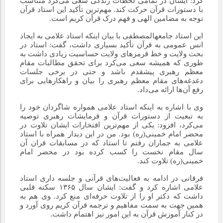
کرد: ایشان در تمامی لحظات زندگی سعی می‌کرد متناسب
با دستورات قرآن حرکت کند. مهم‌ترین تأکید این استاد قرآن
توجه به مضامین الهی و فهم درک قرآن کریم است.
این استاد جامعهالمصطفی با بیان اینکه استاد علامی به ایجاد
انس عمومی به قرآن تأکید بسیاری داشت، گفت: استاد در
بحث ولایت و خط قرمزهای ولایت حساسیت زیادی داشت به
طوری که همیشه سعی می‌کرد برای تحقق مطالبات مقام
معظم رهبری پیشقدم باشد و حتی در برخی جلسات
دغدغه‌های مقام معظم رهبری را بیان و راهکارهایی برای
رفع آن‌ها ارائه می‌داد.
وی با اشاره به اینکه استاد علامی همواره شاگردان خود را
به تبعیت از دستورات قرآن و فرمایشات رهبری توصیه
می‌کرد، افزود: یکی از مهم‌ترین افتخارات ایشان تلاوت در
محضر امام خمینی(ره) بود. من در این دیدار همراه با استاد
علامی به جماران رفتم تا استاد که در مسابقات قران آن
سال مقام نخست را کسب کرده بود در محضر امام
خمینی(ره) تلاوت کند.
فرقانی در ادامه به فعالیت‌های قرآنی و جلسه داری استاد
علامی اشاره کرد و گفت: ایشان سال ۱۳۶۵ سکته قلبی
داشت که دکتر او را از تلاوت حرفه‌ای منع کرد. وی هم به
همین جهت به سمت مفاهیم و ترجمه قرآن کریم روی آورد و
در کنار آموزش قرآن به این امور نیز اهتمام داشت.