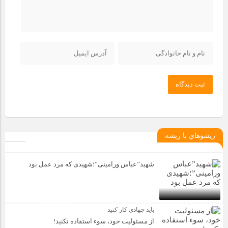
ثبت دیدگاه
ريشوهاي با ريشه
شهید”عباس ورامینی”؛شهیدی که مرد عمل بود
باید جهادی کار کنید
از مسئولیت خود، سوء استفاده نکنید!