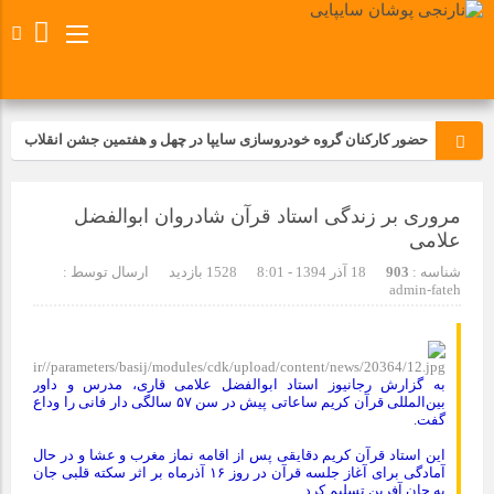
حضور کارکنان گروه خودروسازی سایپا در چهل و هفتمین جشن انقلاب
تجدید بیعت کارکنان شرکت پارس خودرو با آرمان های رهبر کبیر و فقید
مروری بر زندگی استاد قرآن شادروان ابوالفضل
انقلاب اسلامی ایران
علامی
مسابقات ورزشی در مگاموتوربا استقبال کارکنان برگزار شد
شناسه :
903
18 آذر 1394 - 8:01
1528 بازدید
ارسال توسط :
admin-fateh
مراسم عزاداری و ذکرمصیبت سالروز شهادت امام محمدتقی(ع) در
شرکت زامیاد
به گزارش رجانیوز استاد ابوالفضل علامی قاری، مدرس و داور
بین‌المللی قرآن کریم ساعاتی پیش در سن ۵۷ سالگی دار فانی را وداع
تجربه‌ای میدانی از صنعت برای دانش‌آموزان فنی‌وحرفه‌ای؛ بازدید
گفت.
دانش‌آموزان از خطوط تولید مگاموتور
این استاد قرآن کریم دقایقی پس از اقامه نماز مغرب و عشا و در حال
آمادگی برای آغاز جلسه قرآن در روز ۱۶ آذرماه بر اثر سکته قلبی جان
به جان آفرین تسلیم کرد.