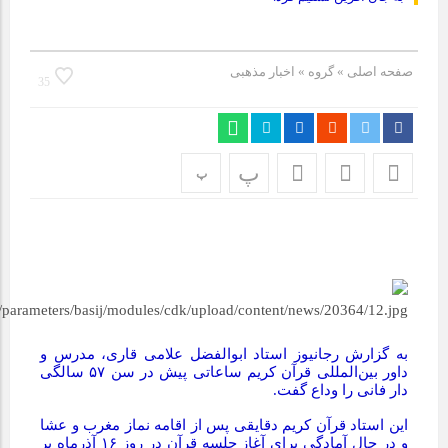
مراسم بزرگداشت سالروز آزادسازی خرمشهر در شرکت پارس خودرو
برگزار شد
صفحه اصلی
» گروه »
اخبار مذهبی
35
مراسم گرامیداشت سالروز آزادسازی خرمشهر در نمازخانه فاطمیه
مگاموتور
تیم شهدای مگاموتور در بزرگترین مسابقات گل کوچک جهان شرکت
پ
پ
کرد
به گزارش رجانیوز استاد ابوالفضل علامی قاری، مدرس و
داور بین‌المللی قرآن کریم ساعاتی پیش در سن ۵۷ سالگی
دار فانی را وداع گفت.
این استاد قرآن کریم دقایقی پس از اقامه نماز مغرب و عشا
و در حال آمادگی برای آغاز جلسه قرآن در روز ۱۶ آذرماه بر