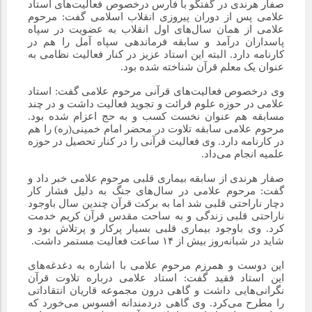
صفار هرندی در گفتگو با فارس درخصوص فعالیت‌های استاد
علامی پس از دوران پیروزی انقلاب اسلامی گفت: مرحوم
علامی از همان سال‌های اول انقلاب به عضویت در سپاه
پاسداران درآمد و سابقه فرماندهی سپاه آمل را هم در
کارنامه دارد. البته این استاد عزیز در کنار فعالیت نظامی به
عنوان یک معلم قرآن شناخته شده بود.
وی درخصوص فعالیت‌های قرآنی مرحوم علامی گفت: استاد
علامی در حوزه علوم قرائت و تجوید فعالیت داشت و در چند
مسابقه هم عنوان نخست کسب و به حج اعزام شده بود.
مرحوم علامی سابقه تلاوت در محضر امام خمینی(ره) را هم
در کارنامه دارد. وی فعالیت قرآنی را در کنار تحصیل در حوزه
علمیه انجام می‌داد.
صفار هرندی از سابقه بیماری قلبی مرحوم علامی خبر داد و
گفت: مرحوم علامی در سال‌های جنگ به دلیل فشار کار
دچار ناراحتی قلبی شد اما به برکت قرآن چندین سال باوجود
ناراحتی قلبی زندگی و به ساحت مقدس قرآن کریم خدمت
کرد. وی باوجود بیماری قلبی بسیار پرکار و پرتلاش بود و
شاید در شبانه‌روز بیش از ۱۴ ساعت فعالیت مستمر داشت.
این دوست و همرزم مرحوم علامی با اشاره به دغدغه‌های
این استاد فقید گفت: استاد علامی درباره تلاوت قرآن
نگرانی‌هایی داشت و گاهی درون مجموعه قاریان انتقاداتی
را مطرح می‌کرد. وی گاهی دردمندانه افسوس می‌خورد که