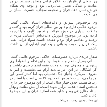
چرا برخی از قاریان به اخلاق قرآنی متخلق نیستند. درامر
عبادت و بندگی بسیار مثال‌زدنی بود و توجه وی هنگام
خواندن نماز، دعا، قرآن و صحیفه سجادیه حسرت انسان بر
می‌انگیخت.
وی درخصوص سوابق و دغدغه‌های استاد علامی گفت:
مرحوم علامی قاری و داور بین‌المللی قرآن کریم بود و کتب و
مقالات بسیاری در حوزه قرائت و تجوید تألیف و یا ترجمه
کرده بود. در موضوع آموزش دغدغه‌اش آشنایی مردم با
ترجمه و مفاهیم قرآن بود و عقیده داشت سواد قرآنی یعنی
اینکه قرآن را خوب بخوانی و یک فهم ابتدایی از آن داشته
باشی.
صفار هرندی درباره خصوصیات اخلاقی مرحوم علامی گفت:
انسانی بسیار منظم و منضبط بود و این نظم و انضباط وی
ستودنی و معروف بود. به ولایت فقیه اهتمام جدی داشت و
اگر اشکالی در این امر می‌دید آرام نمی‌نشست و امر به
معروف می‌کرد. جانباز جنگ تحمیلی بود اما کمتر کسی این
امر را می‌دانست خود من که حدود ۳۲ سال است با استاد در
ارتباط هستم حدود چهار سال است از این موضوع خبر دارم.
همچنین استاد علامی برادر شهید است. آرامش متانت و وقار
استاد مثال‌زدنی بود و شاید همه اساتید قرآن بر این موضوع
اذعان کنند.
این مطلب بدون برچسب می باشد.