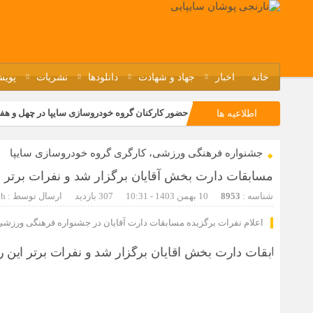
خانه
اخبار
جهاد و شهادت
دانلودها
نشریات
پویش
حضور کارکنان گروه خودروسازی سایپا در چهل و هف
اطلاعیه ها
مسابقات ورزشی در مگاموتوربا استقبال کارکنان بر
جشنواره فرهنگی ورزشی، کارگری گروه خودروسازی سایپا
تجربه‌ای میدانی از صنعت برای دانش‌آموزان فنی‌وح
مسابقات دارت بخش آقایان برگزار شد و نفرات برتر 
مراسم گرامیداشت سالروز آزادسازی خرمشهر در نم
شناسه :
8953
10 بهمن 1403 - 10:31
307 بازدید
ارسال توسط :
eh
اعلام نفرات برگزیده مسابقات دارت آقایان در جشنواره فرهنگی ورزشی