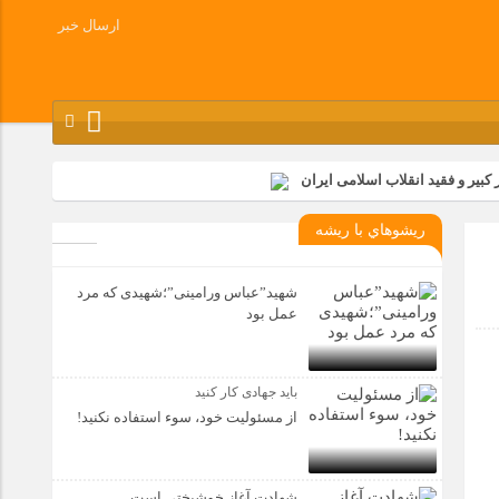
ارسال خبر
کبیر و فقید انقلاب اسلامی ایران
شرکت زامیاد
ريشوهاي با ريشه
وز آزادسازی خرمشهر در شرکت پارس خودرو برگزار شد
وچک جهان شرکت کرد
شهید”عباس ورامینی”؛شهیدی که مرد
عمل بود
باید جهادی کار کنید
از مسئولیت خود، سوء استفاده نکنید!
شهادت آغاز خوشبختی است