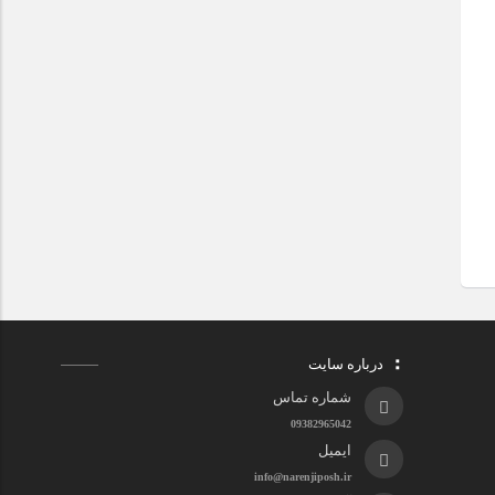
درباره سایت
شماره تماس
09382965042
ایمیل
info@narenjiposh.ir