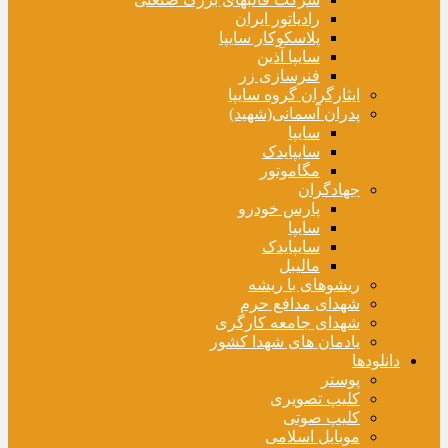
رادیاتور ایران
پلاسکوکار سایپا
سایپا آذین
فنرسازی زر
ایثارگران گروه سایپا
پدران آسمانی(شهید)
سایپا
سایپایدک
مگاموتور
جهادگران
پارس خودرو
سایپا
سایپایدک
مالیبل
ریشوهای با ریشه
شهدای مدافع حرم
شهدای جامعه کارگری
یادمان های شهدا کشور
دانلودها
پوستر
کلیپ تصویری
کلیپ صوتی
موبایل اسلامی