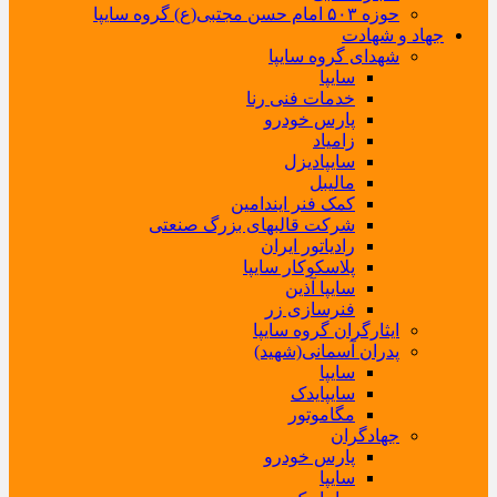
حوزه ۵۰۳ امام حسن مجتبی(ع) گروه سایپا
جهاد و شهادت
شهدای گروه سایپا
سایپا
خدمات فنی رنا
پارس خودرو
زامیاد
سایپادیزل
مالیبل
کمک فنر ایندامین
شرکت قالبهای بزرگ صنعتی
رادیاتور ایران
پلاسکوکار سایپا
سایپا آذین
فنرسازی زر
ایثارگران گروه سایپا
پدران آسمانی(شهید)
سایپا
سایپایدک
مگاموتور
جهادگران
پارس خودرو
سایپا