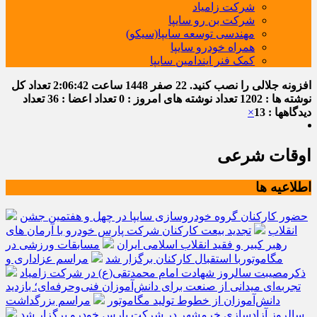
شرکت زامیاد
شرکت بن رو سایپا
مهندسی توسعه سایپا(سیکو)
همراه خودرو سایپا
کمک فنر ایندامین سایپا
افزونه جلالی را نصب کنید.
22 صفر 1448
ساعت
2:06:43
تعداد کل
نوشته ها : 1202
تعداد نوشته های امروز : 0
تعداد اعضا : 36
تعداد
دیدگاهها : 13
×
اوقات شرعی
اطلاعیه ها
حضور کارکنان گروه خودروسازی سایپا در چهل و هفتمین جشن
انقلاب
تجدید بیعت کارکنان شرکت پارس خودرو با آرمان های
رهبر کبیر و فقید انقلاب اسلامی ایران
مسابقات ورزشی در
مگاموتوربا استقبال کارکنان برگزار شد
مراسم عزاداری و
ذکرمصیبت سالروز شهادت امام محمدتقی(ع) در شرکت زامیاد
تجربه‌ای میدانی از صنعت برای دانش‌آموزان فنی‌وحرفه‌ای؛ بازدید
دانش‌آموزان از خطوط تولید مگاموتور
مراسم بزرگداشت
سالروز آزادسازی خرمشهر در شرکت پارس خودرو برگزار شد