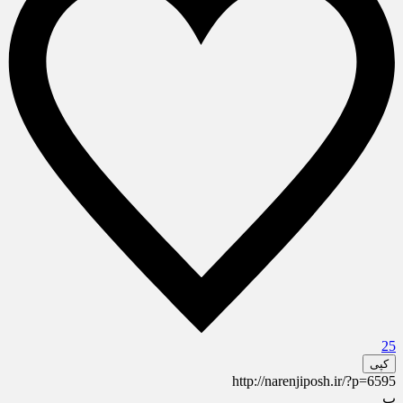
25
کپی
http://narenjiposh.ir/?p=6595
پ