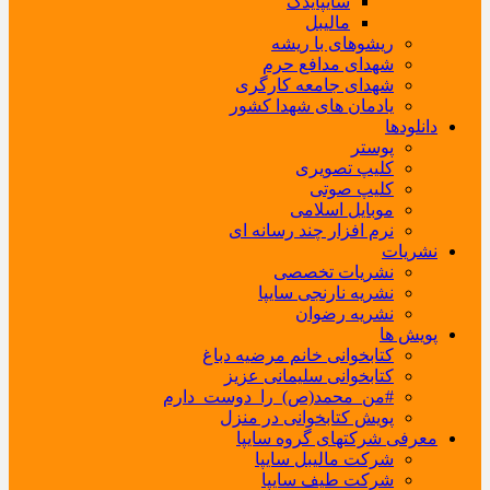
سایپایدک
مالیبل
ریشوهای با ریشه
شهدای مدافع حرم
شهدای جامعه کارگری
یادمان های شهدا کشور
دانلودها
پوستر
کلیپ تصویری
کلیپ صوتی
موبایل اسلامی
نرم افزار چند رسانه ای
نشریات
نشریات تخصصی
نشریه نارنجی سایپا
نشریه رضوان
پویش ها
کتابخوانی خانم مرضیه دباغ
کتابخوانی سلیمانی عزیز
#من_محمد(ص)_را_دوست_دارم
پویش کتابخوانی در منزل
معرفی شرکتهای گروه سایپا
شرکت مالیبل سایپا
شرکت طیف سایپا