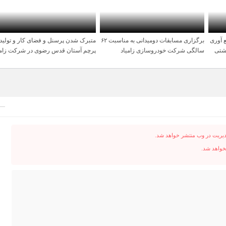
 آوری
برگزاری مسابقات دومیدانی به مناسبت ۶۲
متبرک شدن پرسنل و فضای کار و تولید 
1 سال قبل
1 سال قبل
یشتی
سالگی شرکت خودروسازی زامیاد
پرچم آستان قدس رضوی در شرکت زامی
دیریت در وب منتشر خواهد شد.
نخواهد شد.