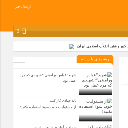
ارسال خبر
کبیر و فقید انقلاب اسلامی ایران
شرکت زامیاد
ريشوهاي با ريشه
وز آزادسازی خرمشهر در شرکت پارس خودرو برگزار شد
وچک جهان شرکت کرد
شهید”عباس ورامینی”؛شهیدی که مرد
عمل بود
باید جهادی کار کنید
از مسئولیت خود، سوء استفاده نکنید!
شهادت آغاز خوشبختی است