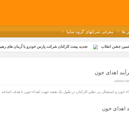
 ها
معرفی شرکتهای گروه سایپا
تمین جشن انقلاب
تجدید بیعت کارکنان شرکت پارس خودرو با آرمان های رهبر 
گزار شد
مراسم عزاداری و ذکرمصیبت سالروز شهادت امام محمدتقی(ع) در 
رفه‌ای؛ بازدید دانش‌آموزان از خطوط تولید مگاموتور
مراسم بزرگداشت سالر
آیند اهدای خون
ازخانه فاطمیه مگاموتور
تیم شهدای مگاموتور در بزرگترین مسابقات گل ک
admin-fa
ء خون و استقبال بی نظیر کارکنان در طول یک هفته جهت اهداء خون با هدف اشاعه