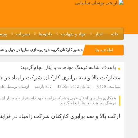
خانه
اخبار
جهاد و شهادت
دانلودها
نشریات
پویش
حضور کارکنان گروه خودروسازی سایپا در چهل و هف
اطلاعیه ها
مسابقات ورزشی در مگاموتوربا استقبال کارکنان بر
با هدف اشاعه فرهنگ مجاهدت و ایثار انجام گردید؛
تجربه‌ای میدانی از صنعت برای دانش‌آموزان فنی‌وح
مشارکت بالا و سه برابری کارکنان شرکت زامیاد در فر
مراسم گرامیداشت سالروز آزادسازی خرمشهر در نم
شناسه :
6476
24 آبان 1402 - 13:55
852 بازدید
ارسال توسط :
teh
همکاری سازمان انتقال خون و شرکت زامیاد جهت استقرار تیم سیار اهدا
فرهنگ مجاهدت و ایثار انجام گردید