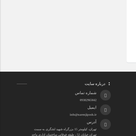
درباره سایت
شماره تماس
09382965042
ایمیل
info@narenjiposh.ir
آدرس
تهران، کیلومتر 15 بزرگراه شهید لشگری به سمت
تهران خیابان 52 ، طبقه فوقانی ساختمان اداری واحد