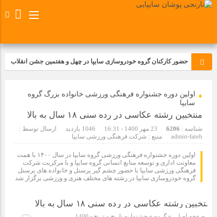
حضور کارکنان گروه خودروسازی سایپا در چهل و هفتمین جشن انقلاب
تجدید بیعت کارکنان شرکت پارس خودرو با آرمان های رهبر کبیر و فقید
اولین دوره جشنواره فرهنگی ورزشی خانواده بزرگ گروه
انقلاب اسلامی ایران
سایپا
منتخبین رشته عکاسی در رده سنی ۱۸ سال به بالا
مسابقات ورزشی در مگاموتوربا استقبال کارکنان برگزار شد
شناسه :
6206
23 مهر 1400 - 16:31
1046 بازدید
ارسال توسط :
admin-fateh
منبع : شرکت فرهنگی ورزشی سایپا
مراسم عزاداری و ذکرمصیبت سالروز شهادت امام محمدتقی(ع) در
شرکت زامیاد
اولین دوره جشنواره فرهنگی ورزشی گروه سایپا در سال ۱۴۰۰ با همت
معاونت اداری و توسعه منابع انسانی گروه سایپا و با مرکزیت شرکت
فرهنگی ورزشی سایپا با حضور چشم گیر پرسنل و خانواده های پرسنل
گروه خودروسازی سایپا در رشته های مختلف هنری و ورزشی برگزار شد
تجربه‌ای میدانی از صنعت برای دانش‌آموزان فنی‌وحرفه‌ای؛ بازدید
دانش‌آموزان از خطوط تولید مگاموتور
صفحه اصلی
» گروه »
جشنواره نارنج و ترنج - 1400