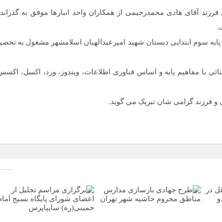
زند آقای هادی محمدرحیمی از همکاران واحد انبارها موفق به گذراند
یه سوم ابتدایی دبستان شهید امیرعبدالهیان اسلامشهر مشغول به تحصی
زاید: مهارت های هفت گانه ICDL شامل آشنائی با مفاهیم پایه و اساس فناوری اطلاعات، ویندوز، ورد، اکسل، اکس
و فرزند گرامی شان تبریک می گوید.