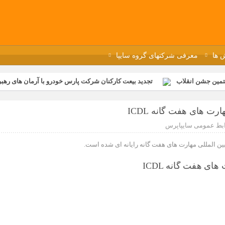
 ها
معرفی شرکتهای گروه سایپا
تمین جشن انقلاب
تجدید بیعت کارکنان شرکت پارس خودرو با آرمان های رهبر 
گزار شد
مراسم عزاداری و ذکرمصیبت سالروز شهادت امام محمدتقی(ع) در 
ت های هفت گانه ICDL
رفه‌ای؛ بازدید دانش‌آموزان از خطوط تولید مگاموتور
مراسم بزرگداشت سالر
بط عمومی سایپاپرس
ازخانه فاطمیه مگاموتور
تیم شهدای مگاموتور در بزرگترین مسابقات گل ک