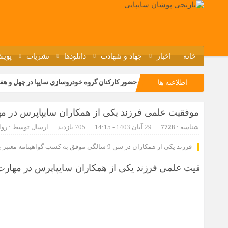
خانه
اخبار
جهاد و شهادت
دانلودها
نشریات
پویش
حضور کارکنان گروه خودروسازی سایپا در چهل و هف
اطلاعیه ها
مسابقات ورزشی در مگاموتوربا استقبال کارکنان بر
موفقیت علمی فرزند یکی از همکاران سایپاپرس در مهار
تجربه‌ای میدانی از صنعت برای دانش‌آموزان فنی‌وح
شناسه :
7728
29 آبان 1403 - 14:15
705 بازدید
ارسال توسط :
روا
مراسم گرامیداشت سالروز آزادسازی خرمشهر در نم
فرزند یکی از همکاران در سن 9 سالگی موفق به کسب گواهینامه معتبر بین المللی مهارت های هفت گانه رایانه ای شده است.