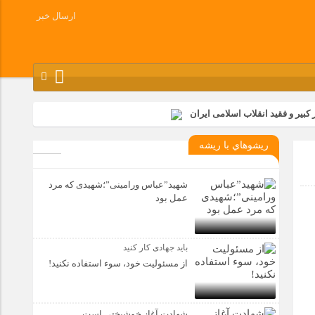
ارسال خبر
کبیر و فقید انقلاب اسلامی ایران
شرکت زامیاد
ريشوهاي با ريشه
وز آزادسازی خرمشهر در شرکت پارس خودرو برگزار شد
وچک جهان شرکت کرد
شهید”عباس ورامینی”؛شهیدی که مرد
عمل بود
باید جهادی کار کنید
از مسئولیت خود، سوء استفاده نکنید!
شهادت آغاز خوشبختی است