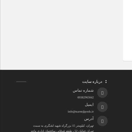
درباره سایت
شماره تماس
09382965042
ایمیل
info@narenjiposh.ir
آدرس
تهران، کیلومتر 15 بزرگراه شهید لشگری به سمت
تهران خیابان 52 ، طبقه فوقانی ساختمان اداری واحد