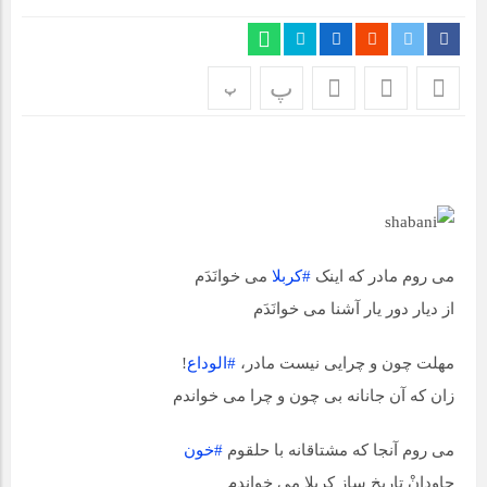
مراسم بزرگداشت سالروز آزادسازی خرمشهر در شرکت پارس خودرو
برگزار شد
پ
پ
مراسم گرامیداشت سالروز آزادسازی خرمشهر در نمازخانه فاطمیه
مگاموتور
تیم شهدای مگاموتور در بزرگترین مسابقات گل کوچک جهان شرکت
کرد
می روم مادر که اینک
#کربلا
می خوانَدَم
از دیار دور یار آشنا می خوانَدَم
مهلت چون و چرایی نیست مادر،
#الوداع
!
زان که آن جانانه بی چون و چرا می خواندم
می روم آنجا که مشتاقانه با حلقوم
#خون
جاودانْ تاریخ ساز کربلا می خواندم