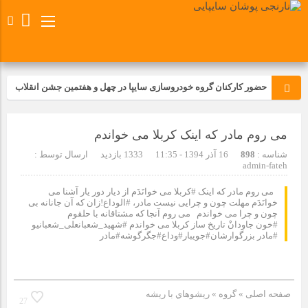
حضور کارکنان گروه خودروسازی سایپا در چهل و هفتمین جشن انقلاب
تجدید بیعت کارکنان شرکت پارس خودرو با آرمان های رهبر کبیر و فقید
می روم مادر که اینک کربلا می خواندم
انقلاب اسلامی ایران
شناسه :
898
16 آذر 1394 - 11:35
1333 بازدید
ارسال توسط :
مسابقات ورزشی در مگاموتوربا استقبال کارکنان برگزار شد
admin-fateh
می روم مادر که اینک #کربلا می خوانَدَم از دیار دور یار آشنا می
خوانَدَم مهلت چون و چرایی نیست مادر، #الوداع!زان که آن جانانه بی
مراسم عزاداری و ذکرمصیبت سالروز شهادت امام محمدتقی(ع) در
چون و چرا می خواندم می روم آنجا که مشتاقانه با حلقوم
شرکت زامیاد
#خون جاودانْ تاریخ ساز کربلا می خواندم #شهید_شعبانعلی_شعبانیو
#مادر بزرگوارشان#جویبار#وداع#جگرگوشه#مادر
تجربه‌ای میدانی از صنعت برای دانش‌آموزان فنی‌وحرفه‌ای؛ بازدید
دانش‌آموزان از خطوط تولید مگاموتور
صفحه اصلی
» گروه »
ريشوهاي با ريشه
27