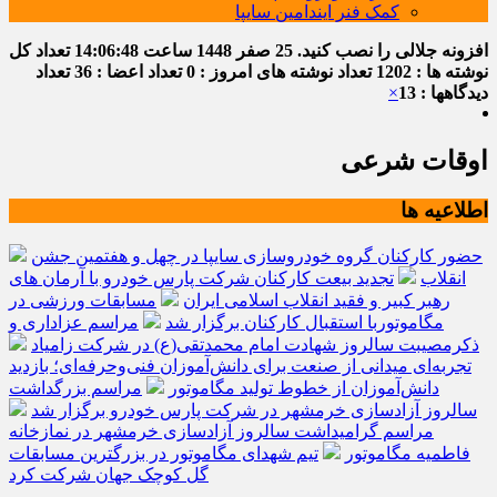
کمک فنر ایندامین سایپا
افزونه جلالی را نصب کنید.
25 صفر 1448
ساعت
14:06:48
تعداد کل
نوشته ها : 1202
تعداد نوشته های امروز : 0
تعداد اعضا : 36
تعداد
دیدگاهها : 13
×
اوقات شرعی
اطلاعیه ها
حضور کارکنان گروه خودروسازی سایپا در چهل و هفتمین جشن
انقلاب
تجدید بیعت کارکنان شرکت پارس خودرو با آرمان های
رهبر کبیر و فقید انقلاب اسلامی ایران
مسابقات ورزشی در
مگاموتوربا استقبال کارکنان برگزار شد
مراسم عزاداری و
ذکرمصیبت سالروز شهادت امام محمدتقی(ع) در شرکت زامیاد
تجربه‌ای میدانی از صنعت برای دانش‌آموزان فنی‌وحرفه‌ای؛ بازدید
دانش‌آموزان از خطوط تولید مگاموتور
مراسم بزرگداشت
سالروز آزادسازی خرمشهر در شرکت پارس خودرو برگزار شد
مراسم گرامیداشت سالروز آزادسازی خرمشهر در نمازخانه
فاطمیه مگاموتور
تیم شهدای مگاموتور در بزرگترین مسابقات
گل کوچک جهان شرکت کرد