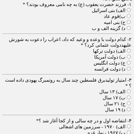
۱- فرزند حضرت یعقوب (ع) به چه نامی معروف بودند؟
*
الف) بنی اسرائیل
ب)قوم عاد
ج) بنی امیه
د) گزینه الف و ب
۲- کدام دولت با وعده و وعید که داد، اعراب را دعوت به شورش
علیهددولت عثمانی کرد؟
*
الف) دولت ترکها
ب) دولت آمریکا
ج) دولت انگلیس
د) دولت فرانسه
۳- امتیاز تولیدبرق فلسطین چند سال به روتمبرگ یهودی داده است
؟
*
الف) ۱۳ سال
ب) ۱۷ سال
ج) ۲۱ سال
د) ۱۹ سال
۴- انتفاضه اول و در چه سالی و از کجا آغاز شد ؟
*
الف) ۱۹۷۰ - سرزمین های اشغالی
ب) ۱۹۶۷ - نوار غزه