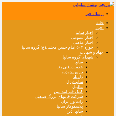
ارسال خبر
خانه
اخبار
اخبار سایپا
اخبار عمومی
اخبار مذهبی
حوزه ۵۰۳ امام حسن مجتبی(ع) گروه سایپا
جهاد و شهادت
شهدای گروه سایپا
سایپا
خدمات فنی رنا
پارس خودرو
زامیاد
سایپادیزل
مالیبل
کمک فنر ایندامین
شرکت قالبهای بزرگ صنعتی
رادیاتور ایران
پلاسکوکار سایپا
سایپا آذین