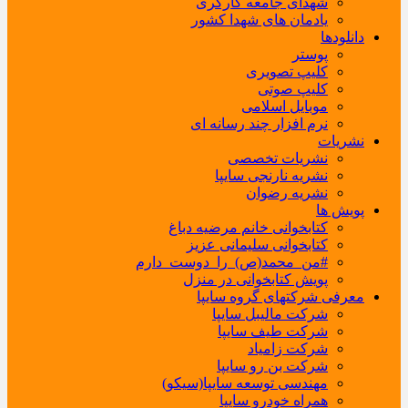
شهدای جامعه کارگری
یادمان های شهدا کشور
دانلودها
پوستر
کلیپ تصویری
کلیپ صوتی
موبایل اسلامی
نرم افزار چند رسانه ای
نشریات
نشریات تخصصی
نشریه نارنجی سایپا
نشریه رضوان
پویش ها
کتابخوانی خانم مرضیه دباغ
کتابخوانی سلیمانی عزیز
#من_محمد(ص)_را_دوست_دارم
پویش کتابخوانی در منزل
معرفی شرکتهای گروه سایپا
شرکت مالیبل سایپا
شرکت طیف سایپا
شرکت زامیاد
شرکت بن رو سایپا
مهندسی توسعه سایپا(سیکو)
همراه خودرو سایپا