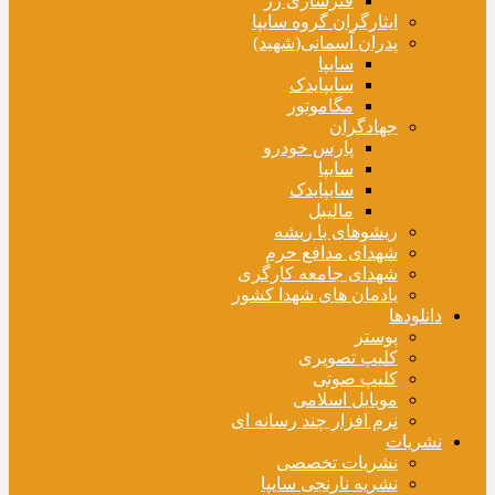
فنرسازی زر
ایثارگران گروه سایپا
پدران آسمانی(شهید)
سایپا
سایپایدک
مگاموتور
جهادگران
پارس خودرو
سایپا
سایپایدک
مالیبل
ریشوهای با ریشه
شهدای مدافع حرم
شهدای جامعه کارگری
یادمان های شهدا کشور
دانلودها
پوستر
کلیپ تصویری
کلیپ صوتی
موبایل اسلامی
نرم افزار چند رسانه ای
نشریات
نشریات تخصصی
نشریه نارنجی سایپا