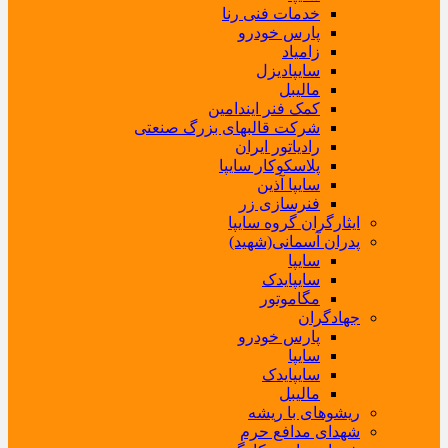
خدمات فنی رنا
پارس خودرو
زامیاد
سایپادیزل
مالیبل
کمک فنر ایندامین
شرکت قالبهای بزرگ صنعتی
رادیاتور ایران
پلاسکوکار سایپا
سایپا آذین
فنرسازی زر
ایثارگران گروه سایپا
پدران آسمانی(شهید)
سایپا
سایپایدک
مگاموتور
جهادگران
پارس خودرو
سایپا
سایپایدک
مالیبل
ریشوهای با ریشه
شهدای مدافع حرم