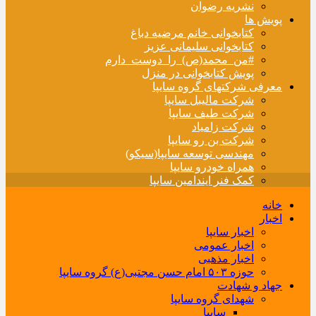
نشریه رضوان
پویش ها
کتابخوانی خانم مرضیه دباغ
کتابخوانی سلیمانی عزیز
#من_محمد(ص)_را_دوست_دارم
پویش کتابخوانی در منزل
معرفی شرکتهای گروه سایپا
شرکت مالیبل سایپا
شرکت طیف سایپا
شرکت زامیاد
شرکت بن رو سایپا
مهندسی توسعه سایپا(سیکو)
همراه خودرو سایپا
کمک فنر ایندامین سایپا
خانه
اخبار
اخبار سایپا
اخبار عمومی
اخبار مذهبی
حوزه ۵۰۳ امام حسن مجتبی(ع) گروه سایپا
جهاد و شهادت
شهدای گروه سایپا
سایپا