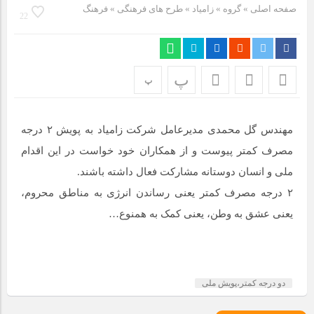
مراسم بزرگداشت سالروز آزادسازی خرمشهر در شرکت پارس خودرو
صفحه اصلی
» گروه »
زامیاد
»
طرح های فرهنگی
»
فرهنگ
22
برگزار شد
مراسم گرامیداشت سالروز آزادسازی خرمشهر در نمازخانه فاطمیه
مگاموتور
پ
پ
تیم شهدای مگاموتور در بزرگترین مسابقات گل کوچک جهان شرکت
کرد
مهندس گل محمدی مدیرعامل شرکت زامیاد به پویش ۲ درجه
مصرف کمتر پیوست و از همکاران خود خواست در این اقدام
ملی و انسان دوستانه مشارکت فعال داشته باشند.
۲ درجه مصرف کمتر یعنی رساندن انرژی به مناطق محروم،
یعنی عشق به وطن، یعنی کمک به همنوع…
دو درجه کمتر،پویش ملی