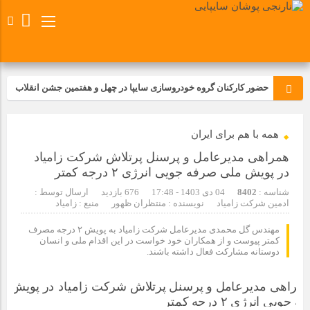
حضور کارکنان گروه خودروسازی سایپا در چهل و هفتمین جشن انقلاب
تجدید بیعت کارکنان شرکت پارس خودرو با آرمان های رهبر کبیر و فقید
همه با هم برای ایران
انقلاب اسلامی ایران
همراهی مدیرعامل و پرسنل پرتلاش شرکت زامیاد
مسابقات ورزشی در مگاموتوربا استقبال کارکنان برگزار شد
در پویش ملی صرفه جویی انرژی ۲ درجه کمتر
شناسه :
8402
04 دی 1403 - 17:48
676 بازدید
ارسال توسط :
ادمین شرکت زامیاد
نویسنده : منتظران ظهور
منبع : زامیاد
مراسم عزاداری و ذکرمصیبت سالروز شهادت امام محمدتقی(ع) در
شرکت زامیاد
مهندس گل محمدی مدیرعامل شرکت زامیاد به پویش ۲ درجه مصرف
کمتر پیوست و از همکاران خود خواست در این اقدام ملی و انسان
دوستانه مشارکت فعال داشته باشند.
تجربه‌ای میدانی از صنعت برای دانش‌آموزان فنی‌وحرفه‌ای؛ بازدید
دانش‌آموزان از خطوط تولید مگاموتور