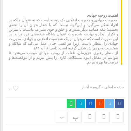
مراسم بزرگداشت سالروز آزادسازی خرمشهر در شرکت پارس خودرو
برگزار شد
اهمیت روحیه جهادی
مدیریت جهادی و مدیریت انقلابی یک روحیه است که به عنوان ملکه در
مراسم گرامیداشت سالروز آزادسازی خرمشهر در نمازخانه فاطمیه
افراد شکل می‌گیرد و این‌گونه نیست که با شعار بتوان آن را تحقق
بخشید؛ بلکه همانند دیگر منش‌ها و خلق و خوی بشر می‌بایست با تمرین
مگاموتور
و تکرار ایجاد و نهادینه شده و به عنوان شاکله شخصیتی فرد درآید. در
این صورت است که می‌توان از یک شخصیت انقلابی و جهادی، مدیریت
جهادی را انتظار داشت؛ زیرا هر کسی چنان عمل می‌کند که شاکله و
تیم شهدای مگاموتور در بزرگترین مسابقات گل کوچک جهان شرکت
شخصیت وجودی‌اش شکل گرفته است. (اسراء، آیه ۸۴)
کرد
از منظر رهبری عزیزمان، غفلت از روحیه جهادی موجب می‌شود تا
نتوانیم در مقابل انبوه مشکلات، کاری را پیش ببریم و از موقعیت‌‌ها و
فرصت‌ها بهره ببریم.
صفحه اصلی
» گروه »
اخبار
22
پ
پ