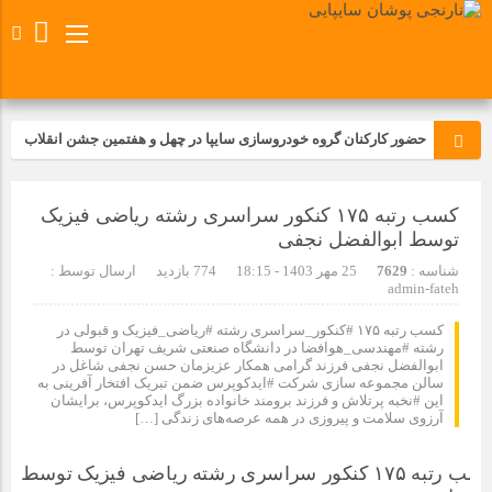
حضور کارکنان گروه خودروسازی سایپا در چهل و هفتمین جشن انقلاب
تجدید بیعت کارکنان شرکت پارس خودرو با آرمان های رهبر کبیر و فقید
کسب رتبه ۱۷۵ کنکور سراسری رشته ریاضی فیزیک
انقلاب اسلامی ایران
توسط ابوالفضل نجفی
مسابقات ورزشی در مگاموتوربا استقبال کارکنان برگزار شد
شناسه :
7629
25 مهر 1403 - 18:15
774 بازدید
ارسال توسط :
admin-fateh
مراسم عزاداری و ذکرمصیبت سالروز شهادت امام محمدتقی(ع) در
کسب رتبه ۱۷۵ #کنکور_سراسری رشته #ریاضی_فیزیک و قبولی در
شرکت زامیاد
رشته #مهندسی_هوافضا در دانشگاه صنعتی شریف تهران توسط
ابوالفضل نجفی فرزند گرامی همکار عزیزمان حسن نجفی شاغل در
سالن مجموعه سازی شرکت #ایدکوپرس ضمن تبریک افتخار آفرینی به
این #نخبه پرتلاش و فرزند برومند خانواده بزرگ ایدکوپرس، برایشان
تجربه‌ای میدانی از صنعت برای دانش‌آموزان فنی‌وحرفه‌ای؛ بازدید
آرزوی سلامت و پیروزی در همه عرصه‌های زندگی […]
دانش‌آموزان از خطوط تولید مگاموتور