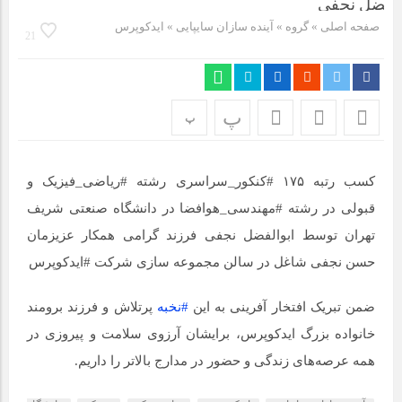
مراسم بزرگداشت سالروز آزادسازی خرمشهر در شرکت پارس خودرو
برگزار شد
صفحه اصلی
» گروه »
آینده سازان سایپایی
»
ایدکوپرس
21
مراسم گرامیداشت سالروز آزادسازی خرمشهر در نمازخانه فاطمیه
مگاموتور
پ
پ
تیم شهدای مگاموتور در بزرگترین مسابقات گل کوچک جهان شرکت
کرد
کسب رتبه ۱۷۵ #کنکور_سراسری رشته #ریاضی_فیزیک و
قبولی در رشته #مهندسی_هوافضا در دانشگاه صنعتی شریف
تهران توسط ابوالفضل نجفی فرزند گرامی همکار عزیزمان
حسن نجفی شاغل در سالن مجموعه سازی شرکت #ایدکوپرس
ضمن تبریک افتخار آفرینی به این
#نخبه
پرتلاش و فرزند برومند
خانواده بزرگ ایدکوپرس، برایشان آرزوی سلامت و پیروزی در
همه عرصه‌های زندگی و حضور در مدارج بالاتر را داریم.