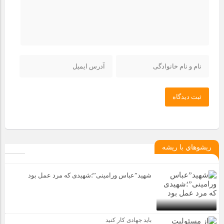
ثبت دیدگاه
ريشوهاي با ريشه
شهید”عباس ورامینی”؛شهیدی که مرد عمل بود
باید جهادی کار کنید