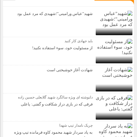
شهید”عباس ورامینی”؛شهیدی که مرد عمل بود
باید جهادی کار کنید
از مسئولیت خود، سوء استفاده نکنید!
شهادت آغاز خوشبختی است
دلنوشته ای ویژه سالگرد شهید گلابعلی حسین زاده
فرقی که در بازی دراز شکافت و گفتی: یاعلی
چریک نامدار تیپ شهدا
به یاد سردار شهید محمود کاوه فرمانده تیپ ویژه