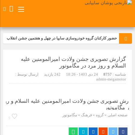
حضور کارکنان گروه خودروسازی سایپا در چهل و هفتمین جشن انقلاب
تجدید بیعت کارکنان شرکت پارس خودرو با آرمان های رهبر کبیر و فقید
گزارش تصویری جشن ولادت امیرالمومنین علیه
انقلاب اسلامی ایران
السلام و روز مرد در مگاموتور
مسابقات ورزشی در مگاموتوربا استقبال کارکنان برگزار شد
شناسه :
8757
24 دی 1403 - 18:26
242 بازدید
ارسال توسط :
admin-megamotor
مراسم عزاداری و ذکرمصیبت سالروز شهادت امام محمدتقی(ع) در
شرکت زامیاد
تجربه‌ای میدانی از صنعت برای دانش‌آموزان فنی‌وحرفه‌ای؛ بازدید
صفحه اصلی
» گروه »
فرهنگ
»
مگاموتور
9
دانش‌آموزان از خطوط تولید مگاموتور