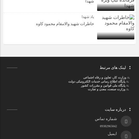
شهدا
یاد شهدا
خاطرات شهید والامقام محمود کاوه‌
لینک های مرتبط
.::
وزارت کار، تعاون و رفاه اجتماعی
.::
پایگاه اطلاع رسانی خدمات الکترونیکی دولت
.::
پایگاه ملی قوانین و مقررات کشور
.:: وزارت صنعت، معدن و تجارت
درباره سایت
شماره تماس
09382965042
ایمیل