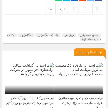
مراسم بزرگداشت سالروز آزادسازی خرمشهر در شرکت پارس خودرو
برگزار شد
پ
پ
مراسم گرامیداشت سالروز آزادسازی خرمشهر در نمازخانه فاطمیه
مگاموتور
بسیج مگاموتور
روز مرد
شرکت مگاموتور
مگاموتور
ولادت
تیم شهدای مگاموتور در بزرگترین مسابقات گل کوچک جهان شرکت
حضرت علی (ع)
کرد
نوشته های مشابه
مراسم عزاداری و ذکرمصیبت سالروز
مراسم بزرگداشت سالروز آزادسازی
1 سال قبل
1 سال قبل
شهادت امام محمدتقی(ع) در شرکت
خرمشهر در شرکت پارس خودرو برگزار
زامیاد
شد