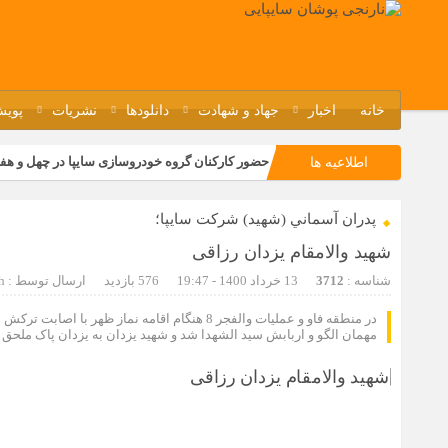
خانه
اخبار
جهاد و شهادت
دانلودها
نشریات
پویش
حضور کارکنان گروه خودروسازی سایپا در چهل و هف
اطلاعیه ها
مسابقات ورزشی در مگاموتوربا استقبال کارکنان بر
پدران آسماني (شهيد) شركت سايپا؛
تجربه‌ای میدانی از صنعت برای دانش‌آموزان فنی‌وح
شهید والامقام یزدان رزاقی
مراسم گرامیداشت سالروز آزادسازی خرمشهر در نم
شناسه :
3712
13 خرداد 1400 - 19:47
576 بازدید
ارسال توسط :
h
در منطقه فاو و عملیات والفجر 8 هنگام اقامه ن
مهمان الگو و اربابش سید الشهدا شد و شهید یزدان به یزدان پاک ملحق گ