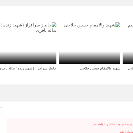
انی
شهید والامقام حسین حلاجی
جانباز سرافراز (شهید زنده ) یداله باقری
4 سال قبل
4 سال قبل
دیریت در وب منتشر خواهد شد.
نخواهد شد.