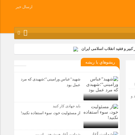
ارسال خبر
کبیر و فقید انقلاب اسلامی ایران
شرکت زامیاد
ريشوهاي با ريشه
وز آزادسازی خرمشهر در شرکت پارس خودرو برگزار شد
وچک جهان شرکت کرد
شهید”عباس ورامینی”؛شهیدی که مرد
عمل بود
 و
باید جهادی کار کنید
از مسئولیت خود، سوء استفاده نکنید!
شهادت آغاز خوشبختی است