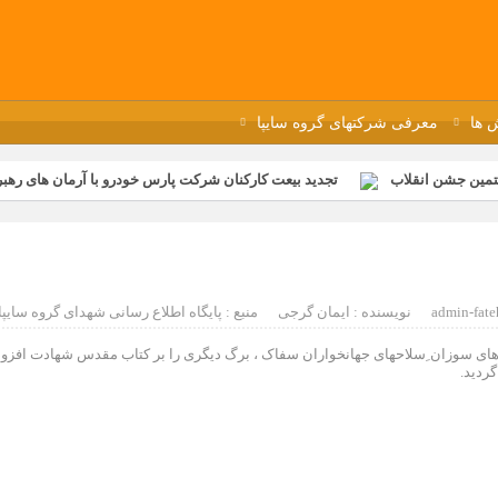
 ها
معرفی شرکتهای گروه سایپا
تمین جشن انقلاب
تجدید بیعت کارکنان شرکت پارس خودرو با آرمان های رهبر 
گزار شد
مراسم عزاداری و ذکرمصیبت سالروز شهادت امام محمدتقی(ع) در 
رفه‌ای؛ بازدید دانش‌آموزان از خطوط تولید مگاموتور
مراسم بزرگداشت سالر
ازخانه فاطمیه مگاموتور
تیم شهدای مگاموتور در بزرگترین مسابقات گل ک
admin-fate
نویسنده : ایمان گرجی
منبع : پایگاه اطلاع رسانی شهدای گروه سایپا
ماز ظهر با اصابت ترکش های سوزان ِسلاحهای جهانخواران سفاک ، برگ دیگری را بر کتاب مقدس شهادت افزود
ردید.