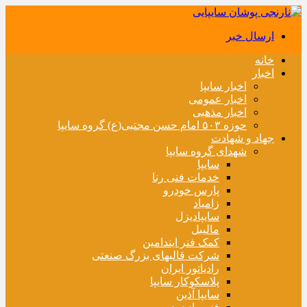
ارسال خبر
خانه
اخبار
اخبار سایپا
اخبار عمومی
اخبار مذهبی
حوزه ۵۰۳ امام حسن مجتبی(ع) گروه سایپا
جهاد و شهادت
شهدای گروه سایپا
سایپا
خدمات فنی رنا
پارس خودرو
زامیاد
سایپادیزل
مالیبل
کمک فنر ایندامین
شرکت قالبهای بزرگ صنعتی
رادیاتور ایران
پلاسکوکار سایپا
سایپا آذین