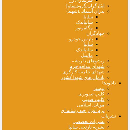
فنرسازی زر
ایثارگران گروه سایپا
پدران آسمانی(شهید)
سایپا
سایپایدک
مگاموتور
جهادگران
پارس خودرو
سایپا
سایپایدک
مالیبل
ریشوهای با ریشه
شهدای مدافع حرم
شهدای جامعه کارگری
یادمان های شهدا کشور
دانلودها
پوستر
کلیپ تصویری
کلیپ صوتی
موبایل اسلامی
نرم افزار چند رسانه ای
نشریات
نشریات تخصصی
نشریه نارنجی سایپا