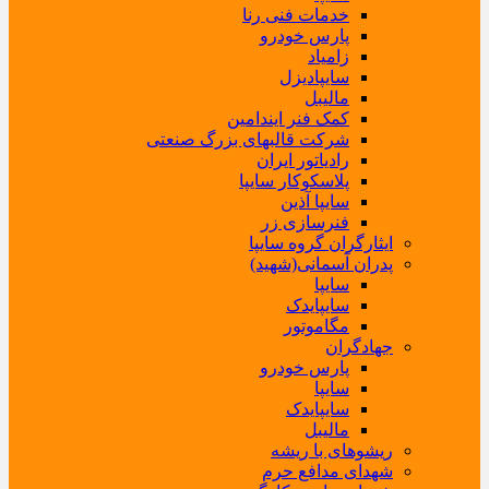
خدمات فنی رنا
پارس خودرو
زامیاد
سایپادیزل
مالیبل
کمک فنر ایندامین
شرکت قالبهای بزرگ صنعتی
رادیاتور ایران
پلاسکوکار سایپا
سایپا آذین
فنرسازی زر
ایثارگران گروه سایپا
پدران آسمانی(شهید)
سایپا
سایپایدک
مگاموتور
جهادگران
پارس خودرو
سایپا
سایپایدک
مالیبل
ریشوهای با ریشه
شهدای مدافع حرم