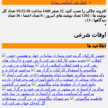
کمک فنر ایندامین سایپا
افزونه جلالی را نصب کنید.
22 صفر 1448
ساعت
19:25:31
تعداد کل
نوشته ها : 1202
تعداد نوشته های امروز : 0
تعداد اعضا : 36
تعداد
دیدگاهها : 13
×
اوقات شرعی
اطلاعیه ها
حضور کارکنان گروه خودروسازی سایپا در چهل و هفتمین جشن
انقلاب
تجدید بیعت کارکنان شرکت پارس خودرو با آرمان های
رهبر کبیر و فقید انقلاب اسلامی ایران
مسابقات ورزشی در
مگاموتوربا استقبال کارکنان برگزار شد
مراسم عزاداری و
ذکرمصیبت سالروز شهادت امام محمدتقی(ع) در شرکت زامیاد
تجربه‌ای میدانی از صنعت برای دانش‌آموزان فنی‌وحرفه‌ای؛ بازدید
دانش‌آموزان از خطوط تولید مگاموتور
مراسم بزرگداشت
سالروز آزادسازی خرمشهر در شرکت پارس خودرو برگزار شد
مراسم گرامیداشت سالروز آزادسازی خرمشهر در نمازخانه
فاطمیه مگاموتور
تیم شهدای مگاموتور در بزرگترین مسابقات
گل کوچک جهان شرکت کرد