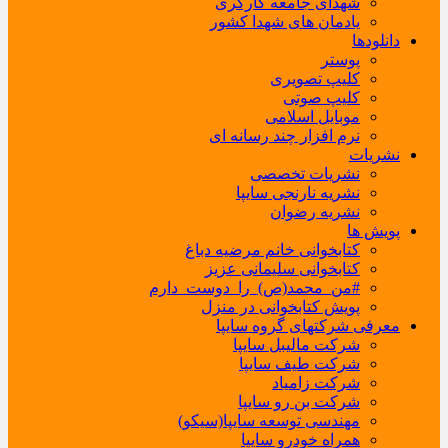
شهدای جامعه کارگری
یادمان های شهدا کشور
دانلودها
پوستر
کلیپ تصویری
کلیپ صوتی
موبایل اسلامی
نرم افزار چند رسانه ای
نشریات
نشریات تخصصی
نشریه نارنجی سایپا
نشریه رضوان
پویش ها
کتابخوانی خانم مرضیه دباغ
کتابخوانی سلیمانی عزیز
#من_محمد(ص)_را_دوست_دارم
پویش کتابخوانی در منزل
معرفی شرکتهای گروه سایپا
شرکت مالیبل سایپا
شرکت طیف سایپا
شرکت زامیاد
شرکت بن رو سایپا
مهندسی توسعه سایپا(سیکو)
همراه خودرو سایپا