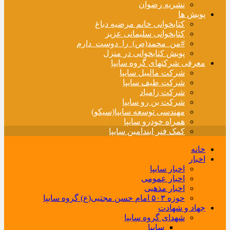
نشریه رضوان
پویش ها
کتابخوانی خانم مرضیه دباغ
کتابخوانی سلیمانی عزیز
#من_محمد(ص)_را_دوست_دارم
پویش کتابخوانی در منزل
معرفی شرکتهای گروه سایپا
شرکت مالیبل سایپا
شرکت طیف سایپا
شرکت زامیاد
شرکت بن رو سایپا
مهندسی توسعه سایپا(سیکو)
همراه خودرو سایپا
کمک فنر ایندامین سایپا
خانه
اخبار
اخبار سایپا
اخبار عمومی
اخبار مذهبی
حوزه ۵۰۳ امام حسن مجتبی(ع) گروه سایپا
جهاد و شهادت
شهدای گروه سایپا
سایپا