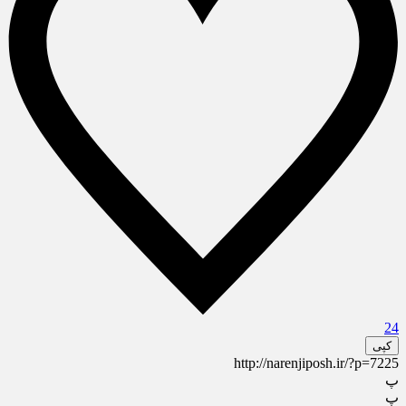
24
کپی
http://narenjiposh.ir/?p=7225
پ
پ