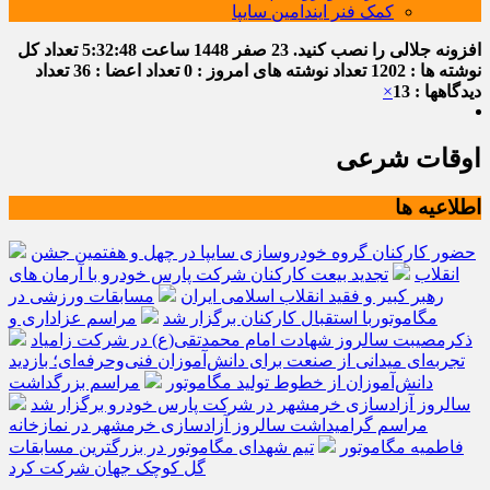
کمک فنر ایندامین سایپا
افزونه جلالی را نصب کنید.
23 صفر 1448
ساعت
5:32:49
تعداد کل
نوشته ها : 1202
تعداد نوشته های امروز : 0
تعداد اعضا : 36
تعداد
دیدگاهها : 13
×
اوقات شرعی
اطلاعیه ها
حضور کارکنان گروه خودروسازی سایپا در چهل و هفتمین جشن
انقلاب
تجدید بیعت کارکنان شرکت پارس خودرو با آرمان های
رهبر کبیر و فقید انقلاب اسلامی ایران
مسابقات ورزشی در
مگاموتوربا استقبال کارکنان برگزار شد
مراسم عزاداری و
ذکرمصیبت سالروز شهادت امام محمدتقی(ع) در شرکت زامیاد
تجربه‌ای میدانی از صنعت برای دانش‌آموزان فنی‌وحرفه‌ای؛ بازدید
دانش‌آموزان از خطوط تولید مگاموتور
مراسم بزرگداشت
سالروز آزادسازی خرمشهر در شرکت پارس خودرو برگزار شد
مراسم گرامیداشت سالروز آزادسازی خرمشهر در نمازخانه
فاطمیه مگاموتور
تیم شهدای مگاموتور در بزرگترین مسابقات
گل کوچک جهان شرکت کرد