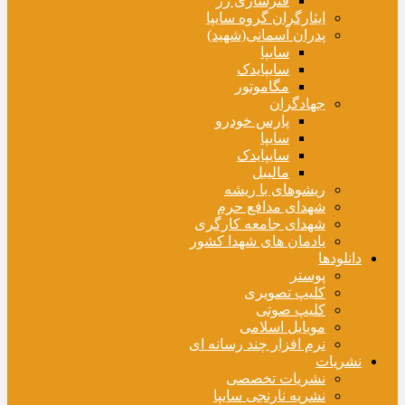
فنرسازی زر
ایثارگران گروه سایپا
پدران آسمانی(شهید)
سایپا
سایپایدک
مگاموتور
جهادگران
پارس خودرو
سایپا
سایپایدک
مالیبل
ریشوهای با ریشه
شهدای مدافع حرم
شهدای جامعه کارگری
یادمان های شهدا کشور
دانلودها
پوستر
کلیپ تصویری
کلیپ صوتی
موبایل اسلامی
نرم افزار چند رسانه ای
نشریات
نشریات تخصصی
نشریه نارنجی سایپا