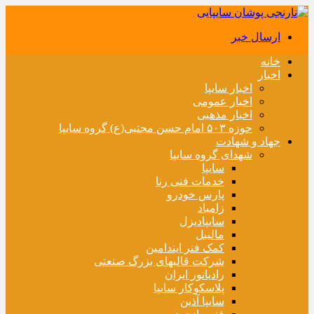
ارسال خبر
خانه
اخبار
اخبار سایپا
اخبار عمومی
اخبار مذهبی
حوزه ۵۰۳ امام حسن مجتبی(ع) گروه سایپا
جهاد و شهادت
شهدای گروه سایپا
سایپا
خدمات فنی رنا
پارس خودرو
زامیاد
سایپادیزل
مالیبل
کمک فنر ایندامین
شرکت قالبهای بزرگ صنعتی
رادیاتور ایران
پلاسکوکار سایپا
سایپا آذین