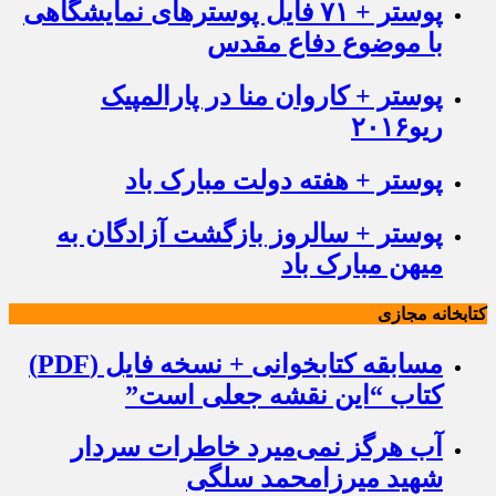
پوستر + ۷۱ فایل پوسترهای نمایشگاهی
با موضوع دفاع مقدس
پوستر + کاروان منا در پارالمپیک
ریو۲۰۱۶
پوستر + هفته دولت مبارک باد
پوستر + سالروز بازگشت آزادگان به
میهن مبارک باد
کتابخانه مجازی
مسابقه کتابخوانی + نسخه فایل (PDF)
کتاب “این نقشه جعلی است”
آب هرگز نمی‌میرد خاطرات سردار
شهید میرزامحمد سلگی