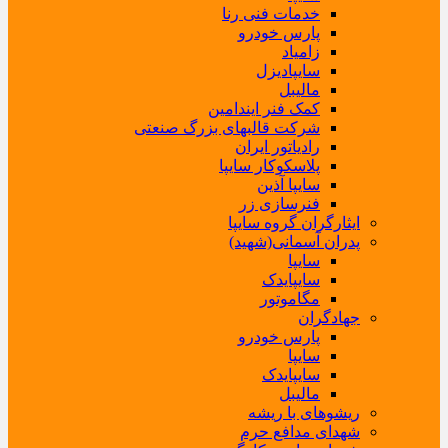
خدمات فنی رنا
پارس خودرو
زامیاد
سایپادیزل
مالیبل
کمک فنر ایندامین
شرکت قالبهای بزرگ صنعتی
رادیاتور ایران
پلاسکوکار سایپا
سایپا آذین
فنرسازی زر
ایثارگران گروه سایپا
پدران آسمانی(شهید)
سایپا
سایپایدک
مگاموتور
جهادگران
پارس خودرو
سایپا
سایپایدک
مالیبل
ریشوهای با ریشه
شهدای مدافع حرم