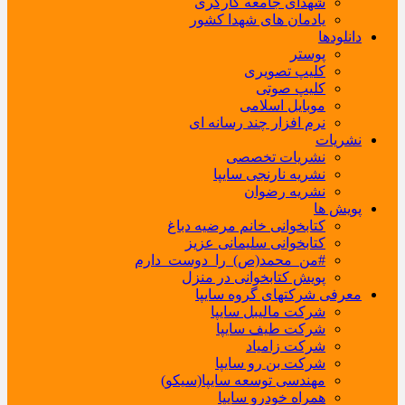
شهدای جامعه کارگری
یادمان های شهدا کشور
دانلودها
پوستر
کلیپ تصویری
کلیپ صوتی
موبایل اسلامی
نرم افزار چند رسانه ای
نشریات
نشریات تخصصی
نشریه نارنجی سایپا
نشریه رضوان
پویش ها
کتابخوانی خانم مرضیه دباغ
کتابخوانی سلیمانی عزیز
#من_محمد(ص)_را_دوست_دارم
پویش کتابخوانی در منزل
معرفی شرکتهای گروه سایپا
شرکت مالیبل سایپا
شرکت طیف سایپا
شرکت زامیاد
شرکت بن رو سایپا
مهندسی توسعه سایپا(سیکو)
همراه خودرو سایپا