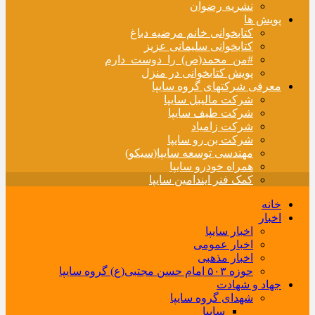
نشریه رضوان
پویش ها
کتابخوانی خانم مرضیه دباغ
کتابخوانی سلیمانی عزیز
#من_محمد(ص)_را_دوست_دارم
پویش کتابخوانی در منزل
معرفی شرکتهای گروه سایپا
شرکت مالیبل سایپا
شرکت طیف سایپا
شرکت زامیاد
شرکت بن رو سایپا
مهندسی توسعه سایپا(سیکو)
همراه خودرو سایپا
کمک فنر ایندامین سایپا
خانه
اخبار
اخبار سایپا
اخبار عمومی
اخبار مذهبی
حوزه ۵۰۳ امام حسن مجتبی(ع) گروه سایپا
جهاد و شهادت
شهدای گروه سایپا
سایپا