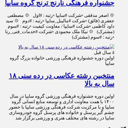
جشنواره فرهنگی نارنج ترنج گروه سایپا
💠 اصغر مدققی ▫️شرکت #سایپا ▫️رتبه : #اول 💠 مصطفی
جعفری (فائق) ▫️شرکت #مالیبل_سایپا ▫️رتبه : #دوم 💠 سید
داود کاظمی ▫️شرکت #سایپا / معاونت کیفیت ▫️رتبه : #سوم
(مشترک) 💠 نیکا ملک محمودی ▫️شرکت #خدمات_فنی_رنا
▫️رتبه : #سوم (مشترک)
4 سال قبل
اولین دوره جشنواره فرهنگی ورزشی خانواده بزرگ گروه
سایپا
منتخبین رشته عکاسی در رده سنی ۱۸
سال به بالا
اولین دوره جشنواره فرهنگی ورزشی گروه سایپا در سال
۱۴۰۰ با همت معاونت اداری و توسعه منابع انسانی گروه
سایپا و با مرکزیت شرکت فرهنگی ورزشی سایپا با حضور
چشم گیر پرسنل و خانواده های پرسنل گروه خودروسازی
سایپا در رشته های مختلف هنری و ورزشی برگزار شد