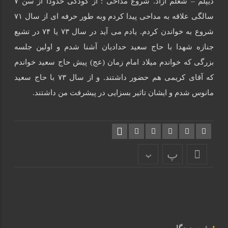
دیپلم – شغلم آزاد. شروع مداحی : از کودکی حدودا از سن ۷
سالگی علاقه به مداحی پیدا کردم وبه طور حرفه ای از سال ۷۱
شروع به خواندن کردم. یادم می آید در سال ۷۳ یا ۷۴ در تشیع
جنازه شهدا با حاج سعید حدادیان آشنا شدم و اولین جلسه
بزرگی که خواندم میلاد امام زمان (عج) پیش حاج سعید خواندم
که آقای کریمی هم حضور داشتند. و از سال ۷۳ با حاج سعید
مانوس شدم و ایشان تاثیر بسزایی در پیشرفت من داشتند.
پ
پ