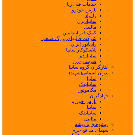
خدمات فنی رنا
پارس خودرو
زامیاد
سایپادیزل
مالیبل
کمک فنر ایندامین
شرکت قالبهای بزرگ صنعتی
رادیاتور ایران
پلاسکوکار سایپا
سایپا آذین
فنرسازی زر
ایثارگران گروه سایپا
پدران آسمانی(شهید)
سایپا
سایپایدک
مگاموتور
جهادگران
پارس خودرو
سایپا
سایپایدک
مالیبل
ریشوهای با ریشه
شهدای مدافع حرم