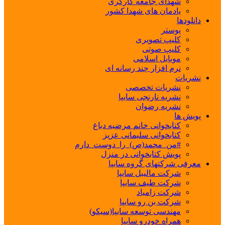
شهدای جامعه کارگری
یادمان های شهدا کشور
دانلودها
پوستر
کلیپ تصویری
کلیپ صوتی
موبایل اسلامی
نرم افزار چند رسانه ای
نشریات
نشریات تخصصی
نشریه نارنجی سایپا
نشریه رضوان
پویش ها
کتابخوانی خانم مرضیه دباغ
کتابخوانی سلیمانی عزیز
#من_محمد(ص)_را_دوست_دارم
پویش کتابخوانی در منزل
معرفی شرکتهای گروه سایپا
شرکت مالیبل سایپا
شرکت طیف سایپا
شرکت زامیاد
شرکت بن رو سایپا
مهندسی توسعه سایپا(سیکو)
همراه خودرو سایپا