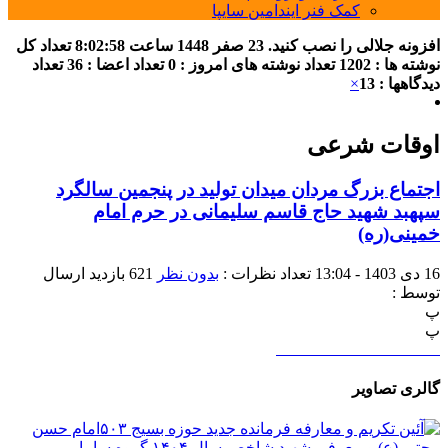
کمک فنر ایندامین سایپا
افزونه جلالی را نصب کنید.
23 صفر 1448
ساعت
8:02:58
تعداد کل
نوشته ها : 1202
تعداد نوشته های امروز : 0
تعداد اعضا : 36
تعداد
دیدگاهها : 13
×
اوقات شرعی
اجتماع بزرگ مردان میدان تولید در پنجمین سالگرد
سپهبد شهید حاج قاسم سلیمانی در حرم امام
خمینی(ره)
16 دی 1403 - 13:04
تعداد نظرات :
بدون نظر
621 بازدید
ارسال
توسط :
پ
پ
گالری تصاویر