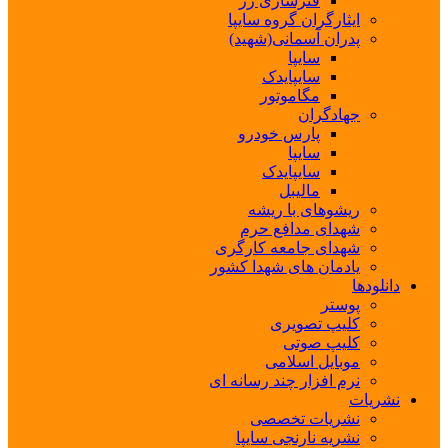
فنرسازی زر
ایثارگران گروه سایپا
پدران آسمانی(شهید)
سایپا
سایپایدک
مگاموتور
جهادگران
پارس خودرو
سایپا
سایپایدک
مالیبل
ریشوهای با ریشه
شهدای مدافع حرم
شهدای جامعه کارگری
یادمان های شهدا کشور
دانلودها
پوستر
کلیپ تصویری
کلیپ صوتی
موبایل اسلامی
نرم افزار چند رسانه ای
نشریات
نشریات تخصصی
نشریه نارنجی سایپا