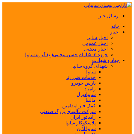
ارسال خبر
خانه
اخبار
اخبار سایپا
اخبار عمومی
اخبار مذهبی
حوزه ۵۰۳ امام حسن مجتبی(ع) گروه سایپا
جهاد و شهادت
شهدای گروه سایپا
سایپا
خدمات فنی رنا
پارس خودرو
زامیاد
سایپادیزل
مالیبل
کمک فنر ایندامین
شرکت قالبهای بزرگ صنعتی
رادیاتور ایران
پلاسکوکار سایپا
سایپا آذین