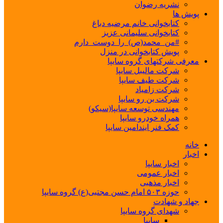
نشریه رضوان
پویش ها
کتابخوانی خانم مرضیه دباغ
کتابخوانی سلیمانی عزیز
#من_محمد(ص)_را_دوست_دارم
پویش کتابخوانی در منزل
معرفی شرکتهای گروه سایپا
شرکت مالیبل سایپا
شرکت طیف سایپا
شرکت زامیاد
شرکت بن رو سایپا
مهندسی توسعه سایپا(سیکو)
همراه خودرو سایپا
کمک فنر ایندامین سایپا
خانه
اخبار
اخبار سایپا
اخبار عمومی
اخبار مذهبی
حوزه ۵۰۳ امام حسن مجتبی(ع) گروه سایپا
جهاد و شهادت
شهدای گروه سایپا
سایپا