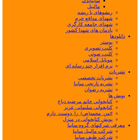
سایپایدک
مالیبل
ریشوهای با ریشه
شهدای مدافع حرم
شهدای جامعه کارگری
یادمان های شهدا کشور
دانلودها
پوستر
کلیپ تصویری
کلیپ صوتی
موبایل اسلامی
نرم افزار چند رسانه ای
نشریات
نشریات تخصصی
نشریه نارنجی سایپا
نشریه رضوان
پویش ها
کتابخوانی خانم مرضیه دباغ
کتابخوانی سلیمانی عزیز
#من_محمد(ص)_را_دوست_دارم
پویش کتابخوانی در منزل
معرفی شرکتهای گروه سایپا
شرکت مالیبل سایپا
شرکت طیف سایپا