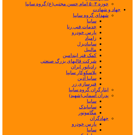
حوزه ۵۰۳ امام حسن مجتبی(ع) گروه سایپا
جهاد و شهادت
شهدای گروه سایپا
سایپا
خدمات فنی رنا
پارس خودرو
زامیاد
سایپادیزل
مالیبل
کمک فنر ایندامین
شرکت قالبهای بزرگ صنعتی
رادیاتور ایران
پلاسکوکار سایپا
سایپا آذین
فنرسازی زر
ایثارگران گروه سایپا
پدران آسمانی(شهید)
سایپا
سایپایدک
مگاموتور
جهادگران
پارس خودرو
سایپا