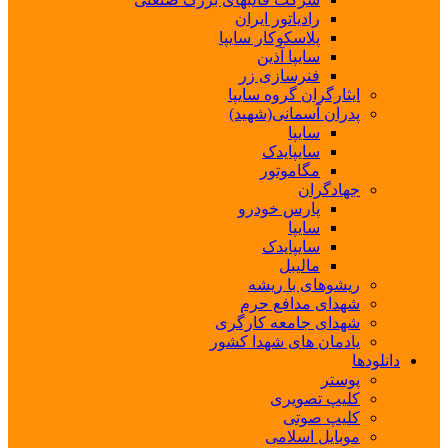
رادیاتور ایران
پلاسکوکار سایپا
سایپا آذین
فنرسازی زر
ایثارگران گروه سایپا
پدران آسمانی(شهید)
سایپا
سایپایدک
مگاموتور
جهادگران
پارس خودرو
سایپا
سایپایدک
مالیبل
ریشوهای با ریشه
شهدای مدافع حرم
شهدای جامعه کارگری
یادمان های شهدا کشور
دانلودها
پوستر
کلیپ تصویری
کلیپ صوتی
موبایل اسلامی