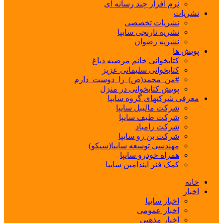
نرم افزار چند رسانه ای
نشریات
نشریات تخصصی
نشریه نارنجی سایپا
نشریه رضوان
پویش ها
کتابخوانی خانم مرضیه دباغ
کتابخوانی سلیمانی عزیز
#من_محمد(ص)_را_دوست_دارم
پویش کتابخوانی در منزل
معرفی شرکتهای گروه سایپا
شرکت مالیبل سایپا
شرکت طیف سایپا
شرکت زامیاد
شرکت بن رو سایپا
مهندسی توسعه سایپا(سیکو)
همراه خودرو سایپا
کمک فنر ایندامین سایپا
خانه
اخبار
اخبار سایپا
اخبار عمومی
اخبار مذهبی