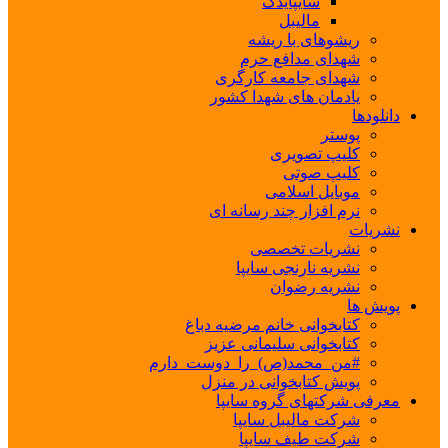
سایپایدک
مالیبل
ریشوهای با ریشه
شهدای مدافع حرم
شهدای جامعه کارگری
یادمان های شهدا کشور
دانلودها
پوستر
کلیپ تصویری
کلیپ صوتی
موبایل اسلامی
نرم افزار چند رسانه ای
نشریات
نشریات تخصصی
نشریه نارنجی سایپا
نشریه رضوان
پویش ها
کتابخوانی خانم مرضیه دباغ
کتابخوانی سلیمانی عزیز
#من_محمد(ص)_را_دوست_دارم
پویش کتابخوانی در منزل
معرفی شرکتهای گروه سایپا
شرکت مالیبل سایپا
شرکت طیف سایپا