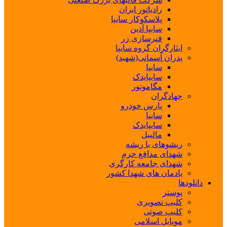
رادیاتور ایران
پلاسکوکار سایپا
سایپا آذین
فنرسازی زر
ایثارگران گروه سایپا
پدران آسمانی(شهید)
سایپا
سایپایدک
مگاموتور
جهادگران
پارس خودرو
سایپا
سایپایدک
مالیبل
ریشوهای با ریشه
شهدای مدافع حرم
شهدای جامعه کارگری
یادمان های شهدا کشور
دانلودها
پوستر
کلیپ تصویری
کلیپ صوتی
موبایل اسلامی