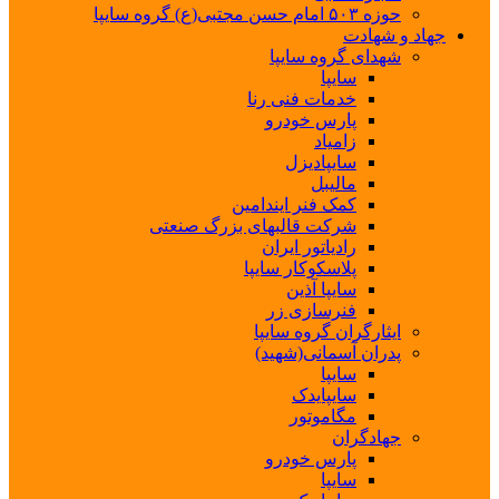
حوزه ۵۰۳ امام حسن مجتبی(ع) گروه سایپا
جهاد و شهادت
شهدای گروه سایپا
سایپا
خدمات فنی رنا
پارس خودرو
زامیاد
سایپادیزل
مالیبل
کمک فنر ایندامین
شرکت قالبهای بزرگ صنعتی
رادیاتور ایران
پلاسکوکار سایپا
سایپا آذین
فنرسازی زر
ایثارگران گروه سایپا
پدران آسمانی(شهید)
سایپا
سایپایدک
مگاموتور
جهادگران
پارس خودرو
سایپا