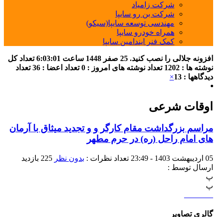
شرکت زامیاد
شرکت بن رو سایپا
مهندسی توسعه سایپا(سیکو)
همراه خودرو سایپا
کمک فنر ایندامین سایپا
افزونه جلالی را نصب کنید.
25 صفر 1448
ساعت
6:03:01
تعداد کل
نوشته ها : 1202
تعداد نوشته های امروز : 0
تعداد اعضا : 36
تعداد
دیدگاهها : 13
×
اوقات شرعی
مراسم بزرگداشت مقام کارگر و و تجدید میثاق با آرمان
های امام راحل (ره) در حرم مطهر
05 اردیبهشت 1403 - 23:49
تعداد نظرات :
بدون نظر
225 بازدید
ارسال توسط :
پ
پ
گالری تصاویر