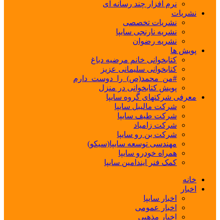
نرم افزار چند رسانه ای
نشریات
نشریات تخصصی
نشریه نارنجی سایپا
نشریه رضوان
پویش ها
کتابخوانی خانم مرضیه دباغ
کتابخوانی سلیمانی عزیز
#من_محمد(ص)_را_دوست_دارم
پویش کتابخوانی در منزل
معرفی شرکتهای گروه سایپا
شرکت مالیبل سایپا
شرکت طیف سایپا
شرکت زامیاد
شرکت بن رو سایپا
مهندسی توسعه سایپا(سیکو)
همراه خودرو سایپا
کمک فنر ایندامین سایپا
خانه
اخبار
اخبار سایپا
اخبار عمومی
اخبار مذهبی