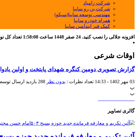
شرکت زامیاد
شرکت بن رو سایپا
مهندسی توسعه سایپا(سیکو)
همراه خودرو سایپا
کمک فنر ایندامین سایپا
افزونه جلالی را نصب کنید.
24 صفر 1448
ساعت
1:58:09
تعداد کل نوشته
اوقات شرعی
گزارش تصویری دومین کنگره شهدای پایتخت و اولین یادوا
03 مهر 1402 - 14:33
تعداد نظرات :
بدون نظر
288 بازدید
ارسال توسط 
پ
پ
گالری تصاویر
آئین تکریم و معارفه فرمانده جدید حوزه بسیج ۵۰۳امام حسن مجتبی(ع) و معرفی شهید شاخص سال ۱۴۰۴ گروه سای