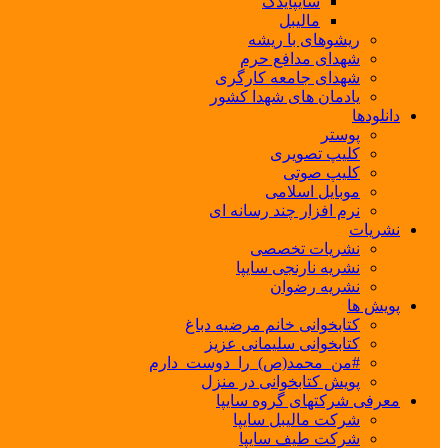
سایپایدک
مالیبل
ریشوهای با ریشه
شهدای مدافع حرم
شهدای جامعه کارگری
یادمان های شهدا کشور
دانلودها
پوستر
کلیپ تصویری
کلیپ صوتی
موبایل اسلامی
نرم افزار چند رسانه ای
نشریات
نشریات تخصصی
نشریه نارنجی سایپا
نشریه رضوان
پویش ها
کتابخوانی خانم مرضیه دباغ
کتابخوانی سلیمانی عزیز
#من_محمد(ص)_را_دوست_دارم
پویش کتابخوانی در منزل
معرفی شرکتهای گروه سایپا
شرکت مالیبل سایپا
شرکت طیف سایپا