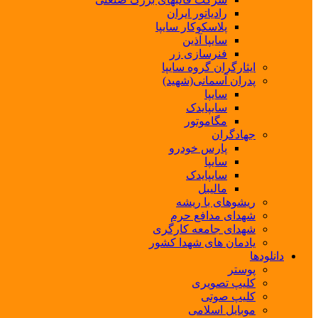
رادیاتور ایران
پلاسکوکار سایپا
سایپا آذین
فنرسازی زر
ایثارگران گروه سایپا
پدران آسمانی(شهید)
سایپا
سایپایدک
مگاموتور
جهادگران
پارس خودرو
سایپا
سایپایدک
مالیبل
ریشوهای با ریشه
شهدای مدافع حرم
شهدای جامعه کارگری
یادمان های شهدا کشور
دانلودها
پوستر
کلیپ تصویری
کلیپ صوتی
موبایل اسلامی