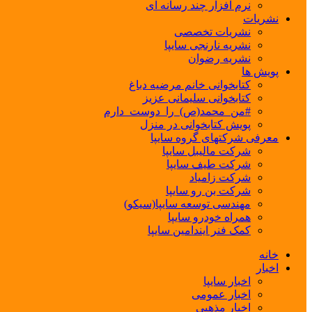
نرم افزار چند رسانه ای
نشریات
نشریات تخصصی
نشریه نارنجی سایپا
نشریه رضوان
پویش ها
کتابخوانی خانم مرضیه دباغ
کتابخوانی سلیمانی عزیز
#من_محمد(ص)_را_دوست_دارم
پویش کتابخوانی در منزل
معرفی شرکتهای گروه سایپا
شرکت مالیبل سایپا
شرکت طیف سایپا
شرکت زامیاد
شرکت بن رو سایپا
مهندسی توسعه سایپا(سیکو)
همراه خودرو سایپا
کمک فنر ایندامین سایپا
خانه
اخبار
اخبار سایپا
اخبار عمومی
اخبار مذهبی