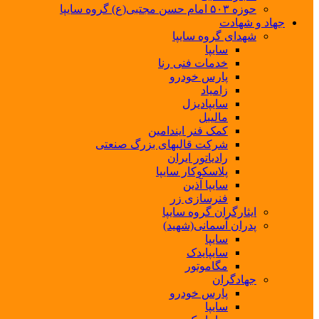
حوزه ۵۰۳ امام حسن مجتبی(ع) گروه سایپا
جهاد و شهادت
شهدای گروه سایپا
سایپا
خدمات فنی رنا
پارس خودرو
زامیاد
سایپادیزل
مالیبل
کمک فنر ایندامین
شرکت قالبهای بزرگ صنعتی
رادیاتور ایران
پلاسکوکار سایپا
سایپا آذین
فنرسازی زر
ایثارگران گروه سایپا
پدران آسمانی(شهید)
سایپا
سایپایدک
مگاموتور
جهادگران
پارس خودرو
سایپا