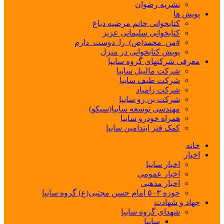
نشریه رضوان
پویش ها
کتابخوانی خانم مرضیه دباغ
کتابخوانی سلیمانی عزیز
#من_محمد(ص)_را_دوست_دارم
پویش کتابخوانی در منزل
معرفی شرکتهای گروه سایپا
شرکت مالیبل سایپا
شرکت طیف سایپا
شرکت زامیاد
شرکت بن رو سایپا
مهندسی توسعه سایپا(سیکو)
همراه خودرو سایپا
کمک فنر ایندامین سایپا
خانه
اخبار
اخبار سایپا
اخبار عمومی
اخبار مذهبی
حوزه ۵۰۳ امام حسن مجتبی(ع) گروه سایپا
جهاد و شهادت
شهدای گروه سایپا
سایپا