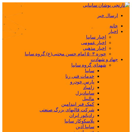
ارسال خبر
خانه
اخبار
اخبار سایپا
اخبار عمومی
اخبار مذهبی
حوزه ۵۰۳ امام حسن مجتبی(ع) گروه سایپا
جهاد و شهادت
شهدای گروه سایپا
سایپا
خدمات فنی رنا
پارس خودرو
زامیاد
سایپادیزل
مالیبل
کمک فنر ایندامین
شرکت قالبهای بزرگ صنعتی
رادیاتور ایران
پلاسکوکار سایپا
سایپا آذین