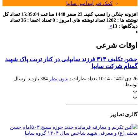
کمک فنر ایندامین سایپا
افزونه جلالی را نصب کنید.
23 صفر 1448
ساعت
15:35:04
تعداد کل
نوشته ها : 1202
تعداد نوشته های امروز : 0
تعداد اعضا : 36
تعداد
دیدگاهها : 13
×
اوقات شرعی
جشن تکلیف ۳۱۳ فرزند سایپایی در کنار تربت پاک شهید
گمنام شرکت سایپا
26 دی 1402 - 10:14
تعداد نظرات :
بدون نظر
384 بازدید
ارسال
توسط :
پ
پ
گالری تصاویر