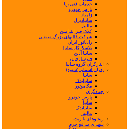
خدمات فنی رنا
پارس خودرو
زامیاد
سایپادیزل
مالیبل
کمک فنر ایندامین
شرکت قالبهای بزرگ صنعتی
رادیاتور ایران
پلاسکوکار سایپا
سایپا آذین
فنرسازی زر
ایثارگران گروه سایپا
پدران آسمانی(شهید)
سایپا
سایپایدک
مگاموتور
جهادگران
پارس خودرو
سایپا
سایپایدک
مالیبل
ریشوهای با ریشه
شهدای مدافع حرم