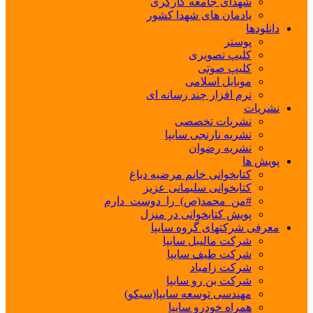
شهدای جامعه کارگری
یادمان های شهدا کشور
دانلودها
پوستر
کلیپ تصویری
کلیپ صوتی
موبایل اسلامی
نرم افزار چند رسانه ای
نشریات
نشریات تخصصی
نشریه نارنجی سایپا
نشریه رضوان
پویش ها
کتابخوانی خانم مرضیه دباغ
کتابخوانی سلیمانی عزیز
#من_محمد(ص)_را_دوست_دارم
پویش کتابخوانی در منزل
معرفی شرکتهای گروه سایپا
شرکت مالیبل سایپا
شرکت طیف سایپا
شرکت زامیاد
شرکت بن رو سایپا
مهندسی توسعه سایپا(سیکو)
همراه خودرو سایپا