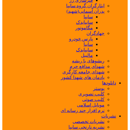
فنرسازی زر
ایثارگران گروه سایپا
پدران آسمانی(شهید)
سایپا
سایپایدک
مگاموتور
جهادگران
پارس خودرو
سایپا
سایپایدک
مالیبل
ریشوهای با ریشه
شهدای مدافع حرم
شهدای جامعه کارگری
یادمان های شهدا کشور
دانلودها
پوستر
کلیپ تصویری
کلیپ صوتی
موبایل اسلامی
نرم افزار چند رسانه ای
نشریات
نشریات تخصصی
نشریه نارنجی سایپا