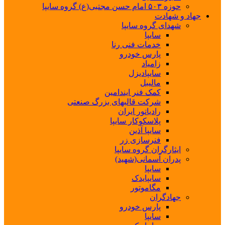
حوزه ۵۰۳ امام حسن مجتبی(ع) گروه سایپا
جهاد و شهادت
شهدای گروه سایپا
سایپا
خدمات فنی رنا
پارس خودرو
زامیاد
سایپادیزل
مالیبل
کمک فنر ایندامین
شرکت قالبهای بزرگ صنعتی
رادیاتور ایران
پلاسکوکار سایپا
سایپا آذین
فنرسازی زر
ایثارگران گروه سایپا
پدران آسمانی(شهید)
سایپا
سایپایدک
مگاموتور
جهادگران
پارس خودرو
سایپا