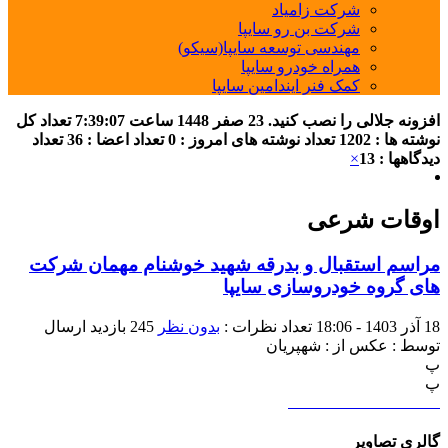
شرکت زامیاد
شرکت بن رو سایپا
مهندسی توسعه سایپا(سیکو)
همراه خودرو سایپا
کمک فنر ایندامین سایپا
افزونه جلالی را نصب کنید.
23 صفر 1448
ساعت
7:39:07
تعداد کل
نوشته ها : 1202
تعداد نوشته های امروز : 0
تعداد اعضا : 36
تعداد
دیدگاهها : 13
×
اوقات شرعی
مراسم استقبال و بدرقه شهید خوشنام مهمان شرکت
های گروه خودروسازی سایپا
18 آذر 1403 - 18:06
تعداد نظرات :
بدون نظر
245 بازدید
ارسال
توسط :
عکس از : شهپریان
پ
پ
گالری تصاویر