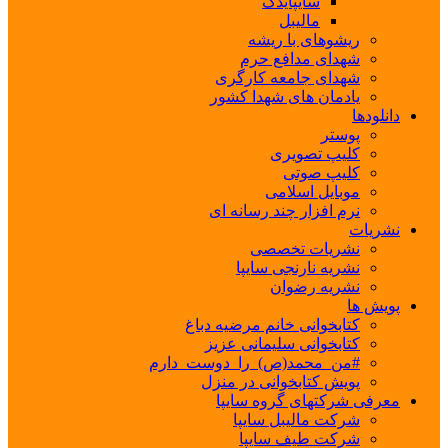
سایپایدک
مالیبل
ریشوهای با ریشه
شهدای مدافع حرم
شهدای جامعه کارگری
یادمان های شهدا کشور
دانلودها
پوستر
کلیپ تصویری
کلیپ صوتی
موبایل اسلامی
نرم افزار چند رسانه ای
نشریات
نشریات تخصصی
نشریه نارنجی سایپا
نشریه رضوان
پویش ها
کتابخوانی خانم مرضیه دباغ
کتابخوانی سلیمانی عزیز
#من_محمد(ص)_را_دوست_دارم
پویش کتابخوانی در منزل
معرفی شرکتهای گروه سایپا
شرکت مالیبل سایپا
شرکت طیف سایپا