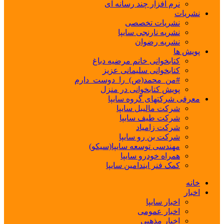
نرم افزار چند رسانه ای
نشریات
نشریات تخصصی
نشریه نارنجی سایپا
نشریه رضوان
پویش ها
کتابخوانی خانم مرضیه دباغ
کتابخوانی سلیمانی عزیز
#من_محمد(ص)_را_دوست_دارم
پویش کتابخوانی در منزل
معرفی شرکتهای گروه سایپا
شرکت مالیبل سایپا
شرکت طیف سایپا
شرکت زامیاد
شرکت بن رو سایپا
مهندسی توسعه سایپا(سیکو)
همراه خودرو سایپا
کمک فنر ایندامین سایپا
خانه
اخبار
اخبار سایپا
اخبار عمومی
اخبار مذهبی