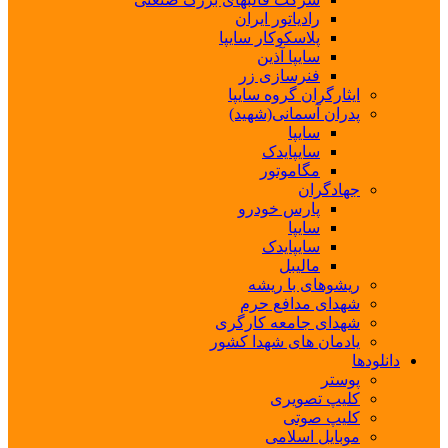
رادیاتور ایران
پلاسکوکار سایپا
سایپا آذین
فنرسازی زر
ایثارگران گروه سایپا
پدران آسمانی(شهید)
سایپا
سایپایدک
مگاموتور
جهادگران
پارس خودرو
سایپا
سایپایدک
مالیبل
ریشوهای با ریشه
شهدای مدافع حرم
شهدای جامعه کارگری
یادمان های شهدا کشور
دانلودها
پوستر
کلیپ تصویری
کلیپ صوتی
موبایل اسلامی